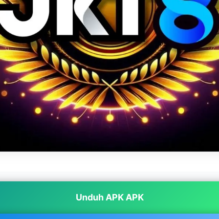
Unduh APK APK