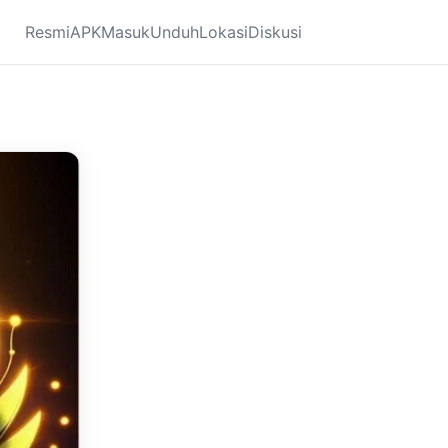
Resmi
APK
Masuk
Unduh
Lokasi
Diskusi