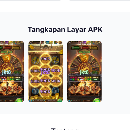
Tangkapan Layar APK