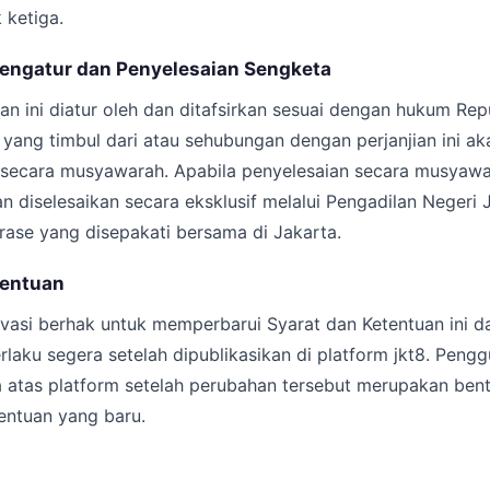
 ketiga.
engatur dan Penyelesaian Sengketa
an ini diatur oleh dan ditafsirkan sesuai dengan hukum Repu
n yang timbul dari atau sehubungan dengan perjanjian ini a
 secara musyawarah. Apabila penyelesaian secara musyawar
 diselesaikan secara eksklusif melalui Pengadilan Negeri 
rase yang disepakati bersama di Jakarta.
tentuan
novasi berhak untuk memperbarui Syarat dan Ketentuan ini d
laku segera setelah dipublikasikan di platform jkt8. Peng
a atas platform setelah perubahan tersebut merupakan ben
entuan yang baru.