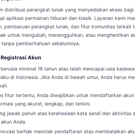
rm distribusi perangkat lunak yang menyediakan akses bag
i aplikasi permainan hiburan dan klasik. Layanan kami m
 pembaruan perangkat lunak, dan fitur komunitas terkait l
erhak untuk mengubah, menangguhkan, atau menghentikan a
a tanpa pemberitahuan sebelumnya.
 Registrasi Akun
berusia minimal 18 tahun atau telah mencapai usia kedew
aku di Indonesia. Jika Anda di bawah umur, Anda harus me
ali.
 fitur tertentu, Anda diwajibkan untuk mendaftarkan aku
masi yang akurat, lengkap, dan terkini.
g jawab penuh atas kerahasiaan kata sandi dan aktivitas 
h akun Anda.
l Inovasi berhak menolak pendaftaran atau membatalkan a