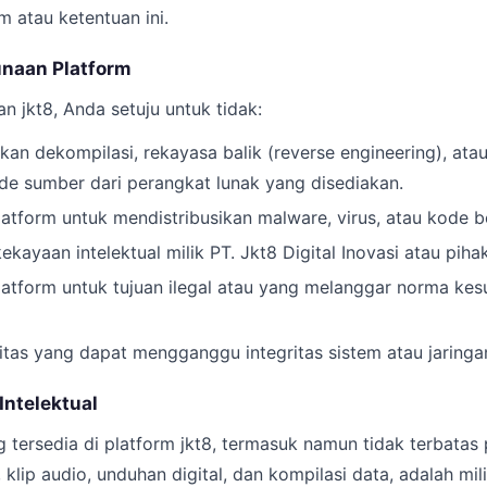
 atau ketentuan ini.
unaan Platform
 jkt8, Anda setuju untuk tidak:
kan dekompilasi, rekayasa balik (reverse engineering), at
e sumber dari perangkat lunak yang disediakan.
tform untuk mendistribusikan malware, virus, atau kode b
kayaan intelektual milik PT. Jkt8 Digital Inovasi atau pih
tform untuk tujuan ilegal atau yang melanggar norma kesu
itas yang dapat mengganggu integritas sistem atau jaringan
Intelektual
tersedia di platform jkt8, termasuk namun tidak terbatas p
 klip audio, unduhan digital, dan kompilasi data, adalah mili